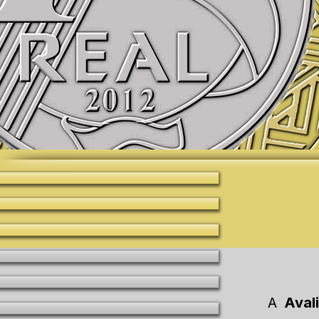
A
Aval