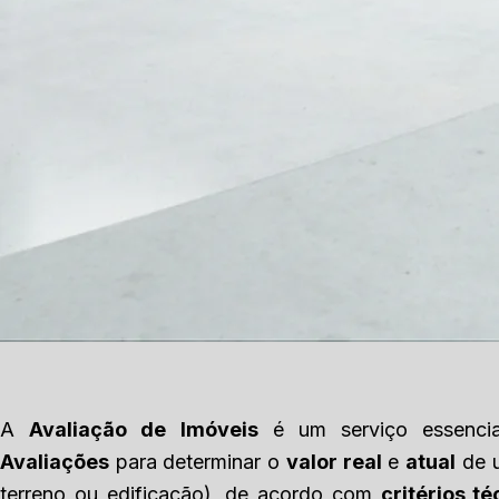
A
Avaliação de Imóveis
é um serviço essenc
Avaliações
para determinar o
valor real
e
atual
de u
terreno ou edificação), de acordo com
critérios t